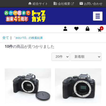
home
business
mail
総合サイト
会社概要
お問い合わせ
0
全て
|
「eos r10」の検索結果
10件
の商品が見つかりました