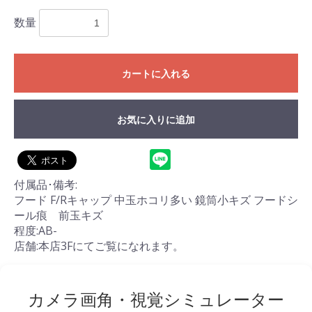
数量
カートに入れる
お気に入りに追加
付属品･備考:
フード F/Rキャップ 中玉ホコリ多い 鏡筒小キズ フードシ
ール痕 前玉キズ
程度:AB-
店舗:本店3Fにてご覧になれます。
カメラ画角・視覚シミュレーター