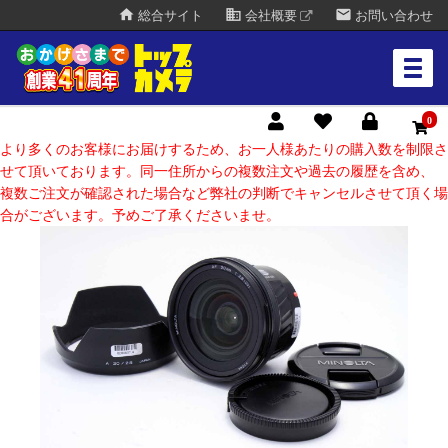
home
business
mail
総合サイト
会社概要
お問い合わせ
0
より多くのお客様にお届けするため、お一人様あたりの購入数を制限さ
せて頂いております。同一住所からの複数注文や過去の履歴を含め、
複数ご注文が確認された場合など弊社の判断でキャンセルさせて頂く場
合がございます。予めご了承くださいませ。