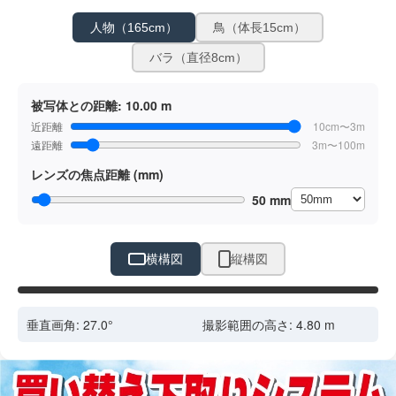
人物（165cm）
鳥（体長15cm）
バラ（直径8cm）
被写体との距離:
10.00 m
近距離
10cm〜3m
遠距離
3m〜100m
レンズの焦点距離 (mm)
50 mm
横構図
縦構図
ドラッグで位置調整
垂直画角:
27.0
°
撮影範囲の高さ:
4.80
m