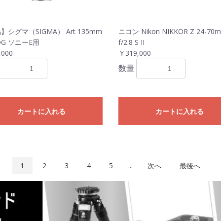
】シグマ（SIGMA） Art 135mm
ニコン Nikon NIKKOR Z 24-70
 DG ソニーE用
f/2.8 S II
,000
￥319,000
数量
カートに入れる
カートに入れる
1
2
3
4
5
...
次へ
最後へ