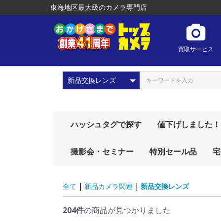
東海地区最大級のカメラ専門店
買取サービス
ハッシュタグで探す
値下げしました！
プレゼントにおすす
# 初心者向け
# おしゃれカメラ
# 動画におすすめ
# vlog
# おすすめレンズ
# おすすめカメラ
# レアもの
# 人気商品
撮影会・セミナー
特別セール品
宅
め！
|
|
全て
新品カメラ関連
新品交換レンズ
204件
の商品が見つかりました