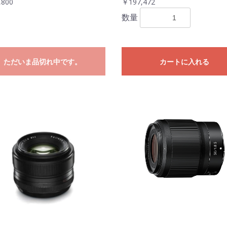
,800
￥197,472
数量
ただいま品切れ中です。
カートに入れる
お買い物を続ける
カートへ進む