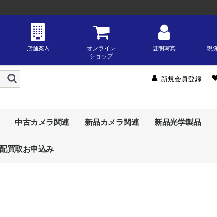
店舗案内
オンライン
証明写真
現
ショップ
新規会員登録
中古カメラ関連
新品カメラ関連
新品光学製品
配買取お申込み
中古デジタルカメラ
中古レンズ
中古フィルムカメラ
中古カメラ用品・アク
中古ビデオカメラ
ジャンク・わけあり品
新品デジタル一眼
新品交換レンズ
新品コンパクトデジカ
新品ビデオカメラ
新品カメラ用品
新品インスタントカメ
新品純正アクセサリー
中古ミラーレス一眼
中古デジタル一眼レフ
中古コンパクトデジカ
中古デジタル一眼レン
中古ＡＦ一眼レンズ
中古ＭＦ一眼レンズ
中古レンジファインダ
中古中判・大判レンズ
中古フィルムＡＦ一眼
中古フィルムＭＦ一眼
中古フィルムコンパク
中古中判・大判カメラ
中古純正アクセサリー
中古フラッシュ
中古三脚
その他中古カメラ用
中古ビデオカメラ
天体関連
新品ミラ
デジタル
OMデジ
サムヤン(s
ツァイス(z
トキナー(t
タムロン(t
シグマ(si
リコー(ric
オリンパス(
富士フイ
ソニー(so
ニコン(ni
キヤノン(c
コダック 
OMデジ
リコー(ric
ソニー(so
ニコン(ni
キヤノン(c
富士フイ
三脚・一
OMデジ
オリンパス(
キヤノン(c
ソニー(so
ニコン(ni
フジフイ
リコー(ric
中
中
中
中
中
中
中
中
セサリー
メ
ラ
メ
ズ
ーレンズ
レフ
レフ
トカメラ・レンジファ
品・アクセサリー
ションズ
(fujifilm)
ションズ
(fujifilm)
ションズ
(fujifilm)
一
ス
一
ー
ミ
ー
一
一
インダーカメラ