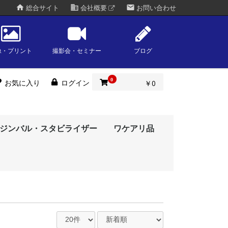
home
business
mail
総合サイト
会社概要
お問い合わせ
像・プリント
撮影会・セミナー
ブログ
0
お気に入り
ログイン
￥0
ジンバル・スタビライザー
ワケアリ品
ーレス一眼
一眼レフ
タルソリュー
amyang)
eiss)
okina)
amron)
gma)
oh)
olympus)
ルム
ny)
kon)
anon)
（Kodak）
タルソリュー
oh)
ny)
kon)
anon)
ルム
脚
タルソリュー
olympus)
anon)
ny)
kon)
ルム
oh)
古ソニーミラーレス
古キヤノンミラーレ
古ニコンミラーレス
古フジフイルムミラ
古OM／オリンパス
古パナソニックミラ
古ライカミラーレス
古シグマミラーレス
ポータブル赤道儀
OMデジタルソリュー
オリンパス(olympus)
富士フイルム
ソニー(sony)
ニコン(nikon)
キヤノン(canon)
OMデジタルソリュー
リコー(ricoh)
富士フイルム
ソニー(sony)
ニコン(nikon)
キヤノン(canon)
トキワスタイル
眼
一眼
眼
レス一眼
ラーレス一眼
レス一眼
眼
眼
ションズ
(fujifilm)
ションズ
(fujifilm)