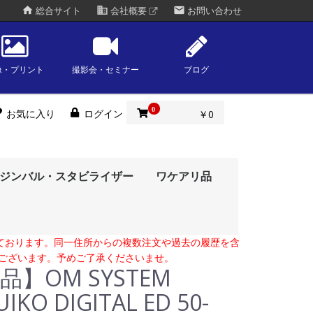
home
business
mail
総合サイト
会社概要
お問い合わせ
像・プリント
撮影会・セミナー
ブログ
0
お気に入り
ログイン
￥0
ジンバル・スタビライザー
ワケアリ品
ーレス一眼
一眼レフ
タルソリュー
amyang)
eiss)
okina)
amron)
gma)
oh)
olympus)
ルム
ny)
kon)
anon)
（Kodak）
タルソリュー
oh)
ny)
kon)
anon)
ルム
脚
タルソリュー
olympus)
anon)
ny)
kon)
ルム
oh)
古ソニーミラーレス
古キヤノンミラーレ
古ニコンミラーレス
古フジフイルムミラ
古OM／オリンパス
古パナソニックミラ
古ライカミラーレス
古シグマミラーレス
ポータブル赤道儀
OMデジタルソリュー
オリンパス(olympus)
富士フイルム
ソニー(sony)
ニコン(nikon)
キヤノン(canon)
OMデジタルソリュー
リコー(ricoh)
富士フイルム
ソニー(sony)
ニコン(nikon)
キヤノン(canon)
トキワスタイル
眼
一眼
眼
レス一眼
ラーレス一眼
レス一眼
眼
眼
ションズ
(fujifilm)
ションズ
(fujifilm)
ております。同一住所からの複数注文や過去の履歴を含
ございます。予めご了承くださいませ。
品】OM SYSTEM
UIKO DIGITAL ED 50-