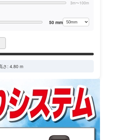
3m〜100m
50 mm
ドラッグで位置調整
高さ:
4.80
m