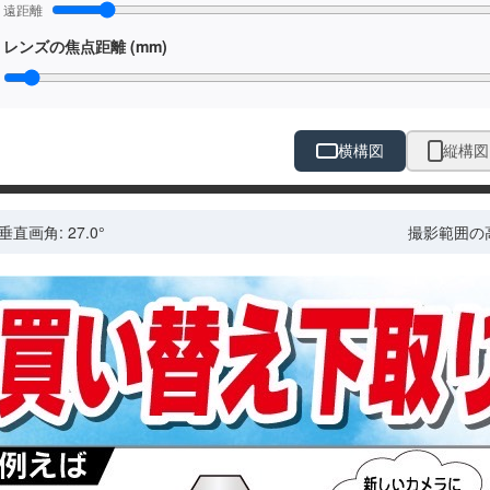
遠距離
レンズの焦点距離 (mm)
横構図
縦構図
垂直画角:
27.0
°
撮影範囲の