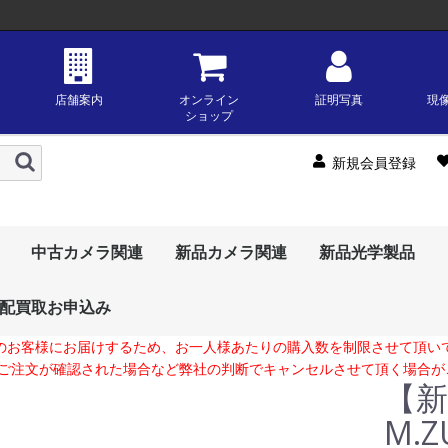
店舗案内
オンライン
証明写真
現
ショップ
新規会員登録
中古カメラ関連
新品カメラ関連
新品光学製品
配買取お申込み
中古デジタルカメラ
中古レンズ
中古フィルムカメラ
中古カメラ用品・アク
中古ビデオカメラ
ジャンク・わけあり品
新品デジタル一眼
新品交換レンズ
新品コンパクトデジカ
新品ビデオカメラ
新品カメラ用品
新品インスタントカメ
新品純正アクセサリー
中古ミラーレス一眼
中古デジタル一眼レフ
中古コンパクトデジカ
中古デジタル一眼レン
中古ＡＦ一眼レンズ
中古ＭＦ一眼レンズ
中古レンジファインダ
中古中判・大判レンズ
中古フィルムＡＦ一眼
中古フィルムＭＦ一眼
中古フィルムコンパク
中古中判・大判カメラ
中古純正アクセサリー
中古フラッシュ
中古三脚
その他中古カメラ用
中古ビデオカメラ
天体関連
新品ミラ
デジタル
OMデジ
サムヤン(s
ツァイス(z
トキナー(t
タムロン(t
シグマ(si
リコー(ric
オリンパス(
富士フイ
ソニー(so
ニコン(ni
キヤノン(c
コダック 
OMデジ
リコー(ric
ソニー(so
ニコン(ni
キヤノン(c
富士フイ
三脚・一
OMデジ
オリンパス(
キヤノン(c
ソニー(so
ニコン(ni
フジフイ
リコー(ric
中
中
中
中
中
中
中
中
セサリー
メ
ラ
メ
ズ
ーレンズ
レフ
レフ
トカメラ・レンジファ
品・アクセサリー
ションズ
(fujifilm)
ションズ
(fujifilm)
ションズ
(fujifilm)
一
ス
一
ー
ミ
ー
一
一
インダーカメラ
のお客様にお届けするため、お一人様あたりの購入数を制限させて頂い
数ご注文が確認された場合など弊社の判断でキャンセルさせて頂く場合が
【新
M.Z