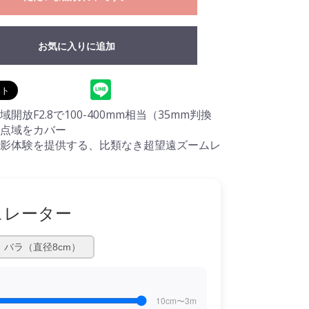
お気に入りに追加
開放F2.8で100-400mm相当（35mm判換
点域をカバー
影体験を提供する、比類なき超望遠ズームレ
ュレーター
バラ（直径8cm）
10cm〜3m