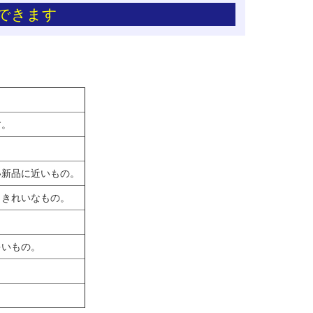
できます
す。
い新品に近いもの。
くきれいなもの。
多いもの。
。