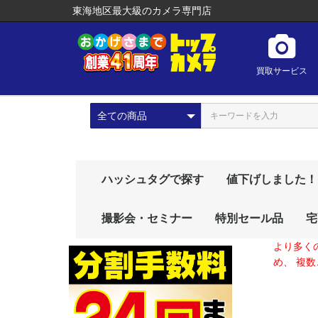
東海地区最大級のカメラ専門店
買取サービス
ハッシュタグで探す
値下げしました！
プレゼントにおすす
# 初心者向け
# おしゃれカメラ
# 動画におすすめ
# vlog
# おすすめレンズ
# おすすめカメラ
# レアもの
# 人気商品
撮影会・セミナー
特別セール品
宅
め！
より多く
め、 複