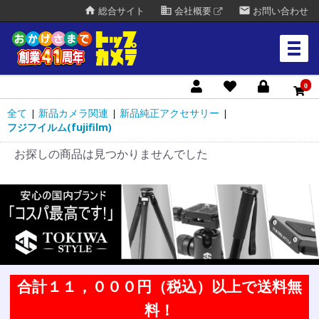
home
business
mail
総合サイト
会社概要
お問い合わせ
0
全て
新品カメラ関連
新品純正アクセサリー
|
|
|
フジフイルム(fujifilm)
お探しの商品は見つかりませんでした
合計１１，０００円（税込）以上で送料無
料！