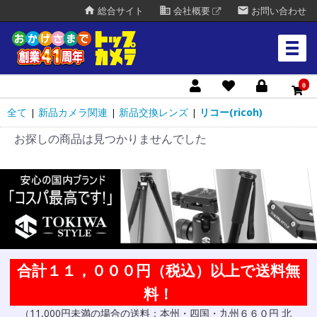
home
business
mail
総合サイト
会社概要
お問い合わせ
0
全て
新品カメラ関連
新品交換レンズ
リコー(ricoh)
|
|
|
お探しの商品は見つかりませんでした
合計１１，０００円（税込）以上で送料無
料！
（11,000円未満の場合の送料：本州・四国・九州６６０円 北