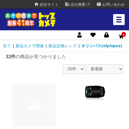
home
business
mail
総合サイト
会社概要
お問い合わせ
0
全て
新品カメラ関連
新品交換レンズ
オリンパス(olympus)
|
|
|
32件
の商品が見つかりました