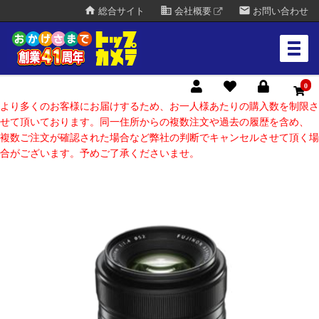
home
business
mail
総合サイト
会社概要
お問い合わせ
0
より多くのお客様にお届けするため、お一人様あたりの購入数を制限さ
せて頂いております。同一住所からの複数注文や過去の履歴を含め、
複数ご注文が確認された場合など弊社の判断でキャンセルさせて頂く場
合がございます。予めご了承くださいませ。