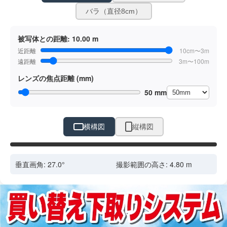
バラ（直径8cm）
被写体との距離:
10.00 m
近距離
10cm〜3m
遠距離
3m〜100m
レンズの焦点距離 (mm)
50 mm
横構図
縦構図
ドラッグで位置調整
垂直画角:
27.0
°
撮影範囲の高さ:
4.80
m