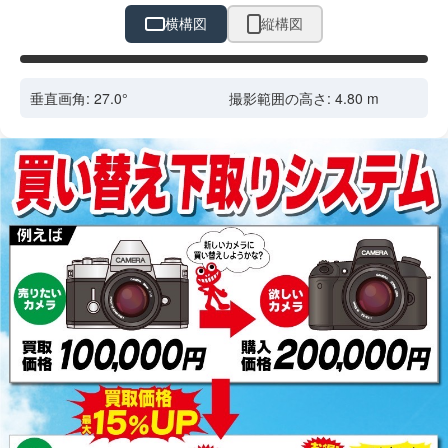
横構図
縦構図
ドラッグで位置調整
垂直画角:
27.0
°
撮影範囲の高さ:
4.80
m