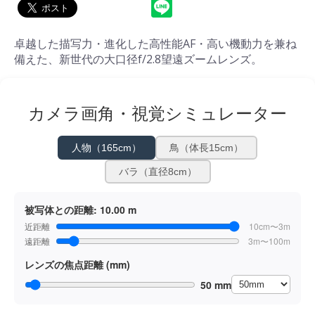
卓越した描写力・進化した高性能AF・高い機動力を兼ね
備えた、新世代の大口径f/2.8望遠ズームレンズ。
カメラ画角・視覚シミュレーター
人物（165cm）
鳥（体長15cm）
バラ（直径8cm）
被写体との距離:
10.00 m
近距離
10cm〜3m
遠距離
3m〜100m
レンズの焦点距離 (mm)
50 mm