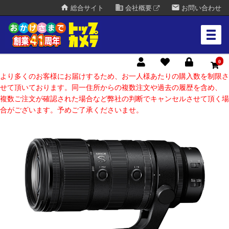
home
business
mail
総合サイト
会社概要
お問い合わせ
0
より多くのお客様にお届けするため、お一人様あたりの購入数を制限さ
せて頂いております。同一住所からの複数注文や過去の履歴を含め、
複数ご注文が確認された場合など弊社の判断でキャンセルさせて頂く場
合がございます。予めご了承くださいませ。