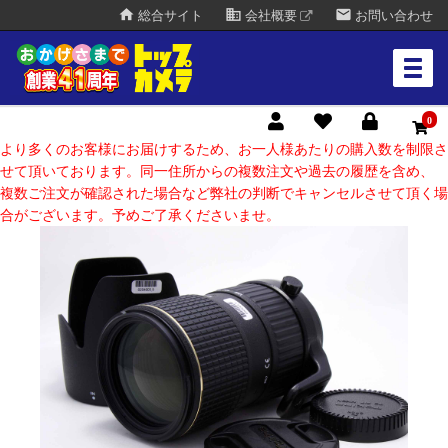
home
business
mail
総合サイト
会社概要
お問い合わせ
0
より多くのお客様にお届けするため、お一人様あたりの購入数を制限さ
せて頂いております。同一住所からの複数注文や過去の履歴を含め、
複数ご注文が確認された場合など弊社の判断でキャンセルさせて頂く場
合がございます。予めご了承くださいませ。