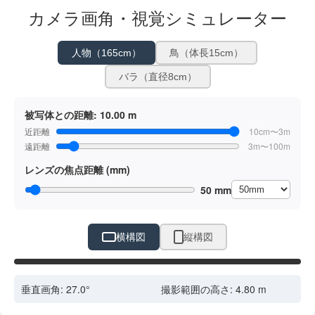
カメラ画角・視覚シミュレーター
人物（165cm）
鳥（体長15cm）
バラ（直径8cm）
被写体との距離:
10.00 m
近距離
10cm〜3m
遠距離
3m〜100m
レンズの焦点距離 (mm)
50 mm
横構図
縦構図
ドラッグで位置調整
垂直画角:
27.0
°
撮影範囲の高さ:
4.80
m