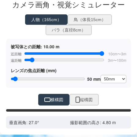
カメラ画角・視覚シミュレーター
人物（165cm）
鳥（体長15cm）
バラ（直径8cm）
被写体との距離:
10.00 m
近距離
10cm〜3m
遠距離
3m〜100m
レンズの焦点距離 (mm)
50 mm
横構図
縦構図
ドラッグで位置調整
垂直画角:
27.0
°
撮影範囲の高さ:
4.80
m