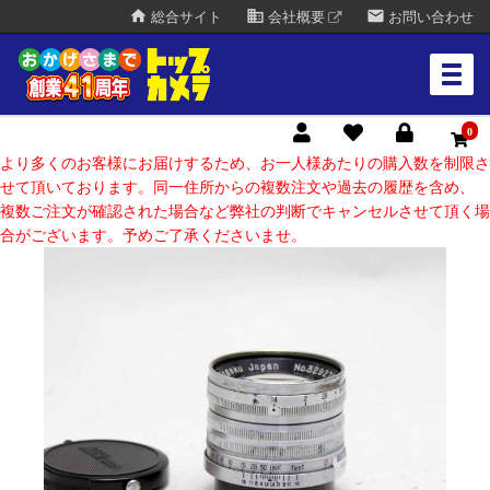
home
business
mail
総合サイト
会社概要
お問い合わせ
0
より多くのお客様にお届けするため、お一人様あたりの購入数を制限さ
せて頂いております。同一住所からの複数注文や過去の履歴を含め、
複数ご注文が確認された場合など弊社の判断でキャンセルさせて頂く場
合がございます。予めご了承くださいませ。