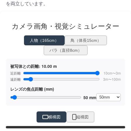
を両立しています。
カメラ画角・視覚シミュレーター
人物（165cm）
鳥（体長15cm）
バラ（直径8cm）
被写体との距離:
10.00 m
近距離
10cm〜3m
遠距離
3m〜100m
レンズの焦点距離 (mm)
50 mm
横構図
縦構図
ドラッグで位置調整