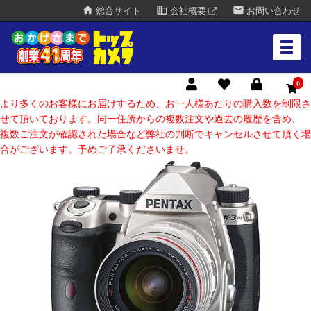
home
business
mail
総合サイト
会社概要
お問い合わせ
0
より多くのお客様にお届けするため、お一人様あたりの購入数を制限さ
せて頂いております。同一住所からの複数注文や過去の履歴を含め、
複数ご注文が確認された場合など弊社の判断でキャンセルさせて頂く場
合がございます。予めご了承くださいませ。