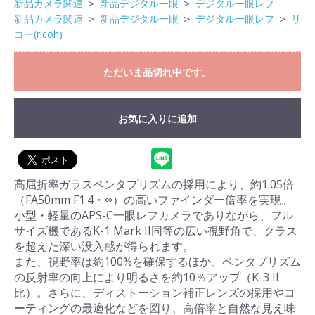
＞
＞
新品カメラ関連
新品デジタル一眼
デジタル一眼レフ
＞
＞
＞
新品カメラ関連
新品デジタル一眼
デジタル一眼レフ
リ
コー(ricoh)
ただいま品切れ中です。
お気に入りに追加
高屈折率ガラスペンタプリズムの採用により、約1.05倍
（FA50mm F1.4・∞）の高いファインダー倍率を実現。
小型・軽量のAPS-C一眼レフカメラでありながら、フル
サイズ機であるK-1 Mark II同等の広い視野角で、クラス
を超えた深い没入感が得られます。
また、視野率は約100%を確保するほか、ペンタプリズム
の反射率の向上により明るさを約10％アップ（K-3 II
比）。さらに、ディストーション補正レンズの採用やコ
ーティングの最適化などを図り、高倍率と自然な見え味