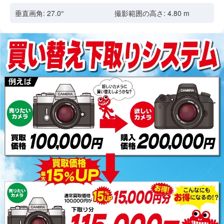
垂直画角:
27.0
°
撮影範囲の高さ:
4.80
m