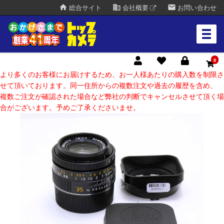
home
business
mail
総合サイト
会社概要
お問い合わせ
0
より多くのお客様にお届けするため、お一人様あたりの購入数を制限さ
せて頂いております。同一住所からの複数注文や過去の履歴を含め、
複数ご注文が確認された場合など弊社の判断でキャンセルさせて頂く場
合がございます。予めご了承くださいませ。