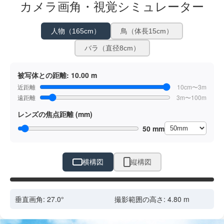
カメラ画角・視覚シミュレーター
人物（165cm）
鳥（体長15cm）
バラ（直径8cm）
被写体との距離:
10.00 m
近距離
10cm〜3m
遠距離
3m〜100m
レンズの焦点距離 (mm)
50 mm
横構図
縦構図
ドラッグで位置調整
垂直画角:
27.0
°
撮影範囲の高さ:
4.80
m