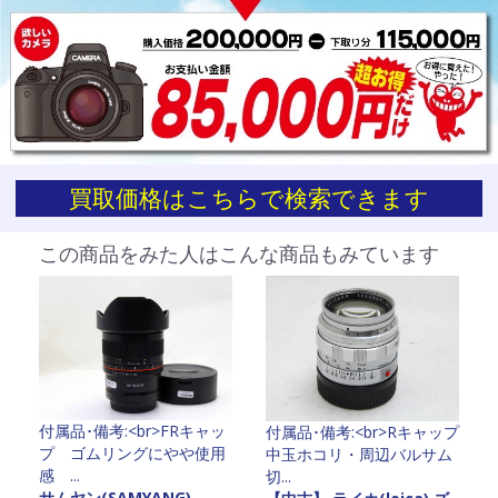
買取価格はこちらで検索できます
お買い物を続ける
カートへ進む
この商品をみた人はこんな商品もみています
付属品･備考:<br>FRキャッ
付属品･備考:<br>Rキャップ
プ ゴムリングにやや使用
中玉ホコリ・周辺バルサム
感 ...
切...
サムヤン(SAMYANG)