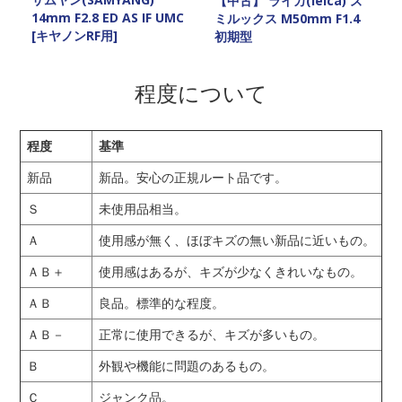
【中古】 ライカ(leica) ズ
14mm F2.8 ED AS IF UMC
ミルックス M50mm F1.4
[キヤノンRF用]
初期型
程度について
程度
基準
新品
新品。安心の正規ルート品です。
Ｓ
未使用品相当。
Ａ
使用感が無く、ほぼキズの無い新品に近いもの。
ＡＢ＋
使用感はあるが、キズが少なくきれいなもの。
ＡＢ
良品。標準的な程度。
ＡＢ－
正常に使用できるが、キズが多いもの。
Ｂ
外観や機能に問題のあるもの。
Ｃ
ジャンク品。