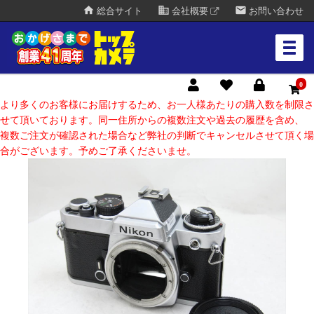
home
business
mail
総合サイト
会社概要
お問い合わせ
0
より多くのお客様にお届けするため、お一人様あたりの購入数を制限さ
せて頂いております。同一住所からの複数注文や過去の履歴を含め、
複数ご注文が確認された場合など弊社の判断でキャンセルさせて頂く場
合がございます。予めご了承くださいませ。