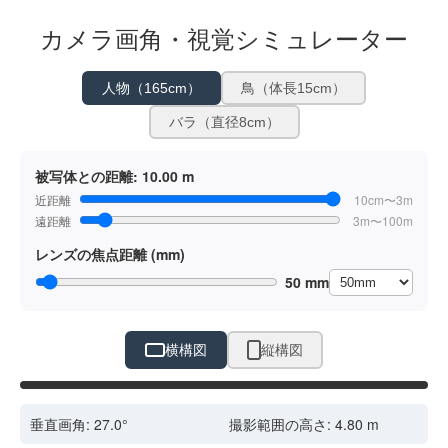
カメラ画角・視覚シミュレーター
人物（165cm）
鳥（体長15cm）
バラ（直径8cm）
被写体との距離:
10.00 m
近距離
10cm〜3m
遠距離
3m〜100m
レンズの焦点距離 (mm)
50 mm
横構図
縦構図
ドラッグで位置調整
垂直画角:
27.0
°
撮影範囲の高さ:
4.80
m