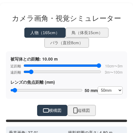
カメラ画角・視覚シミュレーター
人物（165cm）
鳥（体長15cm）
バラ（直径8cm）
被写体との距離:
10.00 m
近距離
10cm〜3m
遠距離
3m〜100m
レンズの焦点距離 (mm)
50 mm
横構図
縦構図
ドラッグで位置調整
垂直画角:
27.0
°
撮影範囲の高さ:
4.80
m