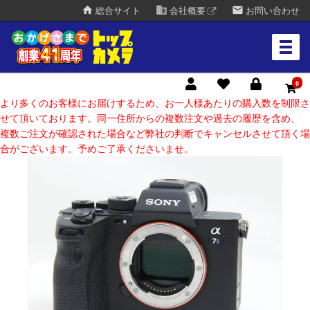
home
business
mail
総合サイト
会社概要
お問い合わせ
0
より多くのお客様にお届けするため、お一人様あたりの購入数を制限さ
せて頂いております。同一住所からの複数注文や過去の履歴を含め、
複数ご注文が確認された場合など弊社の判断でキャンセルさせて頂く場
合がございます。予めご了承くださいませ。