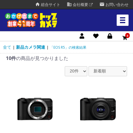
home
business
mail
総合サイト
会社概要
お問い合わせ
0
全て
新品カメラ関連
|
|
「EOS R5」の検索結果
10件
の商品が見つかりました