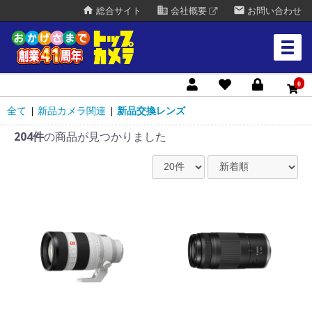
home
business
mail
総合サイト
会社概要
お問い合わせ
0
全て
新品カメラ関連
新品交換レンズ
|
|
204件
の商品が見つかりました