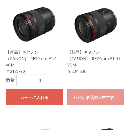
お買い物を続ける
カートへ進む
【新品】キヤノン
【新品】キヤノン
（CANON) RF50mm F1.4 L
（CANON) RF24mm F1.4 L
VCM
VCM
￥218,790
￥234,630
数量
カートに入れる
ただいま品切れ中です。