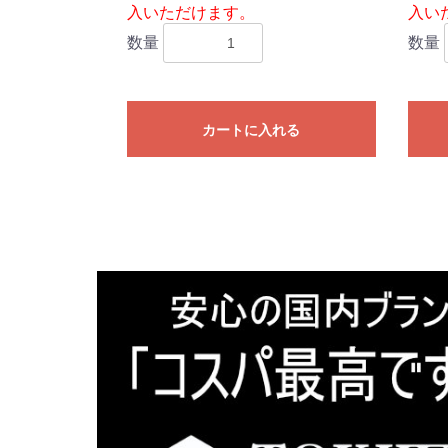
入いただけます。
入い
数量
数量
カートに入れる