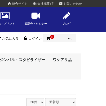
home
business
mail
総合サイト
会社概要
お問い合わせ
像・プリント
撮影会・セミナー
ブログ
0
お気に入り
ログイン
￥0
ジンバル・スタビライザー
ワケアリ品
ーレス一眼
一眼レフ
タルソリュー
amyang)
eiss)
okina)
amron)
gma)
oh)
olympus)
ルム
ny)
kon)
anon)
（Kodak）
タルソリュー
oh)
ny)
kon)
anon)
ルム
脚
タルソリュー
olympus)
anon)
ny)
kon)
ルム
oh)
古ソニーミラーレス
古キヤノンミラーレ
古ニコンミラーレス
古フジフイルムミラ
古OM／オリンパス
古パナソニックミラ
古ライカミラーレス
古シグマミラーレス
ポータブル赤道儀
OMデジタルソリュー
オリンパス(olympus)
富士フイルム
ソニー(sony)
ニコン(nikon)
キヤノン(canon)
OMデジタルソリュー
リコー(ricoh)
富士フイルム
ソニー(sony)
ニコン(nikon)
キヤノン(canon)
トキワスタイル
眼
一眼
眼
レス一眼
ラーレス一眼
レス一眼
眼
眼
ションズ
(fujifilm)
ションズ
(fujifilm)