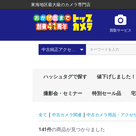
東海地区最大級のカメラ専門店
買取サービス
ハッシュタグで探す
値下げしました！
プレゼントにおすす
# 初心者向け
# おしゃれカメラ
# 動画におすすめ
# vlog
# おすすめレンズ
# おすすめカメラ
# レアもの
# 人気商品
撮影会・セミナー
特別セール品
宅
め！
|
|
全て
中古カメラ関連
中古カメラ用品・アクセ
141件
の商品が見つかりました