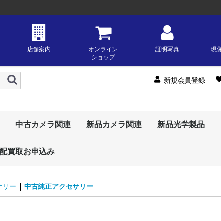
店舗案内
オンライン
証明写真
現
ショップ
新規会員登録
中古カメラ関連
新品カメラ関連
新品光学製品
配買取お申込み
中古デジタルカメラ
中古レンズ
中古フィルムカメラ
中古カメラ用品・アク
中古ビデオカメラ
ジャンク・わけあり品
新品デジタル一眼
新品交換レンズ
新品コンパクトデジカ
新品ビデオカメラ
新品カメラ用品
新品インスタントカメ
新品純正アクセサリー
中古ミラーレス一眼
中古デジタル一眼レフ
中古コンパクトデジカ
中古デジタル一眼レン
中古ＡＦ一眼レンズ
中古ＭＦ一眼レンズ
中古レンジファインダ
中古中判・大判レンズ
中古フィルムＡＦ一眼
中古フィルムＭＦ一眼
中古フィルムコンパク
中古中判・大判カメラ
中古純正アクセサリー
中古フラッシュ
中古三脚
その他中古カメラ用
中古ビデオカメラ
天体関連
新品ミラ
デジタル
OMデジ
サムヤン(s
ツァイス(z
トキナー(t
タムロン(t
シグマ(si
リコー(ric
オリンパス(
富士フイ
ソニー(so
ニコン(ni
キヤノン(c
コダック 
OMデジ
リコー(ric
ソニー(so
ニコン(ni
キヤノン(c
富士フイ
三脚・一
OMデジ
オリンパス(
キヤノン(c
ソニー(so
ニコン(ni
フジフイ
リコー(ric
中
中
中
中
中
中
中
中
セサリー
メ
ラ
メ
ズ
ーレンズ
レフ
レフ
トカメラ・レンジファ
品・アクセサリー
ションズ
(fujifilm)
ションズ
(fujifilm)
ションズ
(fujifilm)
一
ス
一
ー
ミ
ー
一
一
インダーカメラ
|
サリー
中古純正アクセサリー