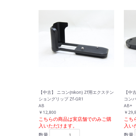
【中古】 ニコン(nikon) Zf用エクステン
【中古
ショングリップ Zf-GR1
コンバー
AB
AB+
￥12,800
￥29,
こちらの商品は実店舗でのみご購
こち
入いただけます。
入い
数量
数量