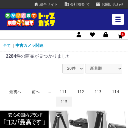
home
business
mail
総合サイト
会社概要
お問い合わせ
0
全て
中古カメラ関連
|
2284件
の商品が見つかりました
最初へ
前へ
...
111
112
113
114
115