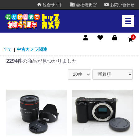
home
business
mail
総合サイト
会社概要
お問い合わせ
0
全て
中古カメラ関連
|
2294件
の商品が見つかりました